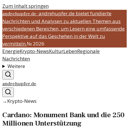
Zum Inhalt springen
·
andrehupfer.de bietet fundierte
andrehupfer.de
Nachrichten und Analysen zu aktuellen Themen aus
verschiedenen Bereichen, um Lesern eine umfassende
Perspektive auf das Geschehen in der Welt zu
vermitteln.
№
2026
Energie
Krypto-News
Kultur
Leben
Regionale
Nachrichten
Weitere
andrehupfer.de
→
Krypto-News
Cardano: Monument Bank und die 250
Millionen Unterstützung