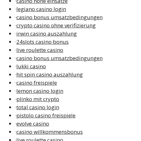
·
casino hohe einsätze
·
legiano casino login
·
casino bonus umsatzbedingungen
·
crypto casino ohne verifizierung
·
irwin casino auszahlung
·
24slots casino bonus
·
live roulette casino
·
casino bonus umsatzbedingungen
·
lukki casino
·
hit spin casino auszahlung
·
casino freispiele
·
lemon casino login
·
plinko mit crypto
·
total casino login
·
pistolo casino freispiele
·
evolve casino
·
casino willkommensbonus
·
live roulette casino