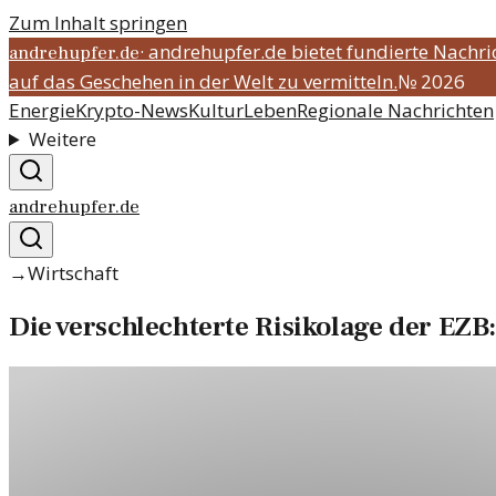
Zum Inhalt springen
·
andrehupfer.de bietet fundierte Nachr
andrehupfer.de
auf das Geschehen in der Welt zu vermitteln.
№
2026
Energie
Krypto-News
Kultur
Leben
Regionale Nachrichten
Weitere
andrehupfer.de
→
Wirtschaft
Die verschlechterte Risikolage der EZB