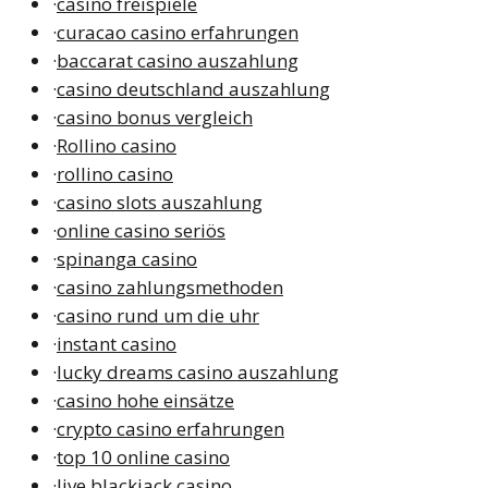
·
casino freispiele
·
curacao casino erfahrungen
·
baccarat casino auszahlung
·
casino deutschland auszahlung
·
casino bonus vergleich
·
Rollino casino
·
rollino casino
·
casino slots auszahlung
·
online casino seriös
·
spinanga casino
·
casino zahlungsmethoden
·
casino rund um die uhr
·
instant casino
·
lucky dreams casino auszahlung
·
casino hohe einsätze
·
crypto casino erfahrungen
·
top 10 online casino
·
live blackjack casino