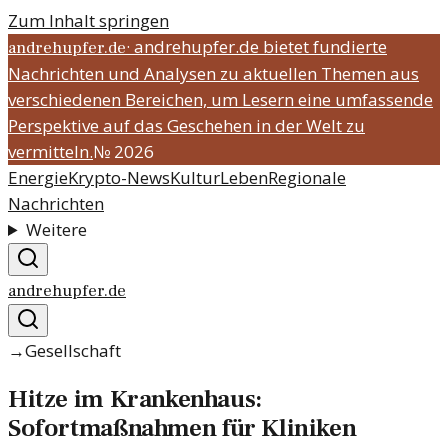
Zum Inhalt springen
·
andrehupfer.de bietet fundierte
andrehupfer.de
Nachrichten und Analysen zu aktuellen Themen aus
verschiedenen Bereichen, um Lesern eine umfassende
Perspektive auf das Geschehen in der Welt zu
vermitteln.
№
2026
Energie
Krypto-News
Kultur
Leben
Regionale
Nachrichten
Weitere
andrehupfer.de
→
Gesellschaft
Hitze im Krankenhaus:
Sofortmaßnahmen für Kliniken