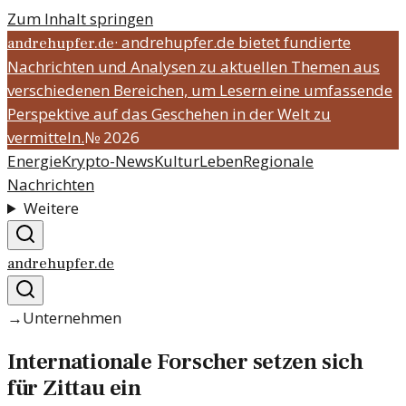
Zum Inhalt springen
·
andrehupfer.de bietet fundierte
andrehupfer.de
Nachrichten und Analysen zu aktuellen Themen aus
verschiedenen Bereichen, um Lesern eine umfassende
Perspektive auf das Geschehen in der Welt zu
vermitteln.
№
2026
Energie
Krypto-News
Kultur
Leben
Regionale
Nachrichten
Weitere
andrehupfer.de
→
Unternehmen
Internationale Forscher setzen sich
für Zittau ein