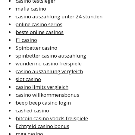
·
casino testsieger
·
mafia casino
·
casino auszahlung unter 24 stunden
·
online casino seriös
·
beste online casinos
·
f1 casino
·
Spinbetter casino
·
spinbetter casino auszahlung
·
wunderino casino freispiele
·
casino auszahlung vergleich
·
slot casino
·
casino limits vergleich
·
casino willkommensbonus
·
beep beep casino login
·
cashed casino
·
bitcoin casino vodds freispiele
·
Echtgeld casino bonus
·
mga casino