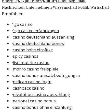
·
·
·
·
Energie
Krypto-News
Kultur
Leben
Regionale
·
·
·
·
·
Nachrichten
Unternehmen
Wissenschaft
Politik
Wirtschaft
Empfohlen
1go casino
·
1go casino erfahrungen
·
casino deutschland auszahlung
·
casino deutschland bonus
·
casino hohe einsätze
·
spicy casinos
·
live roulette casino
·
monro casino freispiele
·
casino bonus umsatzbedingungen
·
pelican casino login
·
cashback casino
·
revolution casino auszahlung
·
national casino bonus
·
casino bonus ohne einzahlung