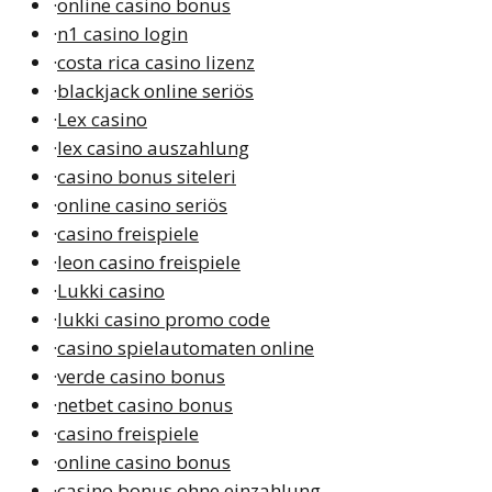
·
online casino bonus
·
n1 casino login
·
costa rica casino lizenz
·
blackjack online seriös
·
Lex casino
·
lex casino auszahlung
·
casino bonus siteleri
·
online casino seriös
·
casino freispiele
·
leon casino freispiele
·
Lukki casino
·
lukki casino promo code
·
casino spielautomaten online
·
verde casino bonus
·
netbet casino bonus
·
casino freispiele
·
online casino bonus
·
casino bonus ohne einzahlung