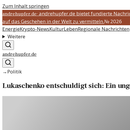
Zum Inhalt springen
·
andrehupfer.de bietet fundierte Nachr
andrehupfer.de
auf das Geschehen in der Welt zu vermitteln.
№
2026
Energie
Krypto-News
Kultur
Leben
Regionale Nachrichten
Weitere
andrehupfer.de
→
Politik
Lukaschenko entschuldigt sich: Ein ung