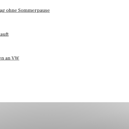
stag ohne Sommerpause
auft
den an VW