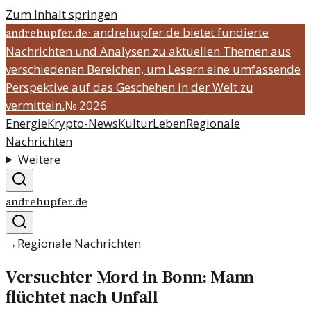
Zum Inhalt springen
·
andrehupfer.de bietet fundierte
andrehupfer.de
Nachrichten und Analysen zu aktuellen Themen aus
verschiedenen Bereichen, um Lesern eine umfassende
Perspektive auf das Geschehen in der Welt zu
vermitteln.
№
2026
Energie
Krypto-News
Kultur
Leben
Regionale
Nachrichten
Weitere
andrehupfer.de
→
Regionale Nachrichten
Versuchter Mord in Bonn: Mann
flüchtet nach Unfall