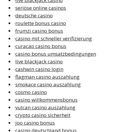
·
live blackjack casino
·
seriöse online casinos
·
deutsche casino
·
roulette bonus casino
·
frumzi casino bonus
·
casino mit schneller verifizierung
·
curacao casino bonus
·
casino bonus umsatzbedingungen
·
live blackjack casino
·
cashwin casino login
·
flagman casino auszahlung
·
smokace casino auszahlung
·
cosmo casino
·
casino willkommensbonus
·
vulcan casino auszahlung
·
crypto casino sicherheit
·
joo casino bonus
·
casino deutschland bonus